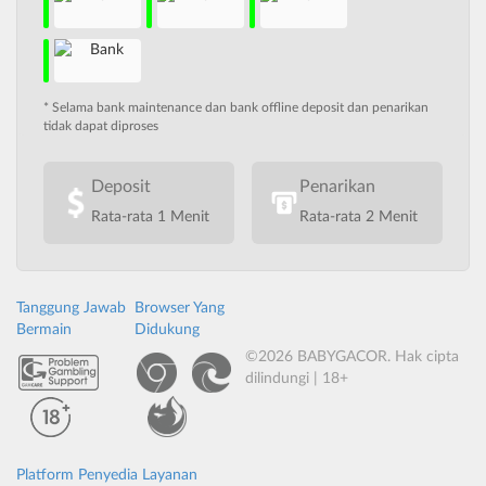
* Selama bank maintenance dan bank offline deposit dan penarikan
tidak dapat diproses
Deposit
Penarikan
Rata-rata 1 Menit
Rata-rata 2 Menit
Tanggung Jawab
Browser Yang
Bermain
Didukung
©2026 BABYGACOR. Hak cipta
dilindungi | 18+
Platform Penyedia Layanan