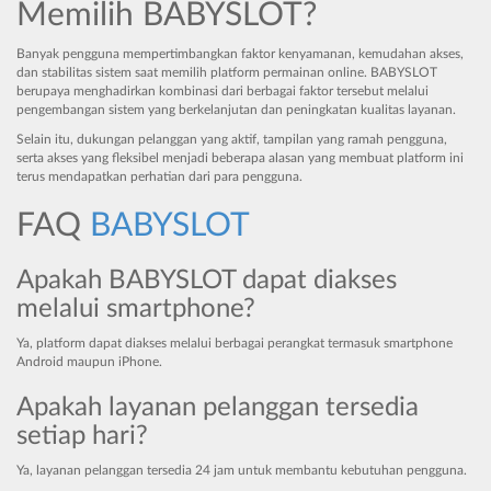
Memilih BABYSLOT?
Banyak pengguna mempertimbangkan faktor kenyamanan, kemudahan akses,
dan stabilitas sistem saat memilih platform permainan online. BABYSLOT
berupaya menghadirkan kombinasi dari berbagai faktor tersebut melalui
pengembangan sistem yang berkelanjutan dan peningkatan kualitas layanan.
Selain itu, dukungan pelanggan yang aktif, tampilan yang ramah pengguna,
serta akses yang fleksibel menjadi beberapa alasan yang membuat platform ini
terus mendapatkan perhatian dari para pengguna.
FAQ
BABYSLOT
Apakah BABYSLOT dapat diakses
melalui smartphone?
Ya, platform dapat diakses melalui berbagai perangkat termasuk smartphone
Android maupun iPhone.
Apakah layanan pelanggan tersedia
setiap hari?
Ya, layanan pelanggan tersedia 24 jam untuk membantu kebutuhan pengguna.