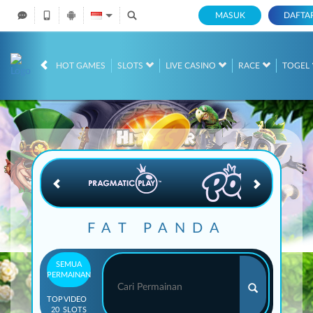
MASUK
DAFTA
IDR
12,692,829,
HOT GAMES
SLOTS
LIVE CASINO
RACE
TOGEL
FAT PANDA
SEMUA
PERMAINAN
TOP
VIDEO
20
SLOTS