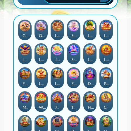
Gates of Olympus POP
Olympus Wins
Lucky Tiger 1000
Starlight Wins
Lucky Fortune Tree
Lucky Panda
Lucky Phoenix
Lucky Bull
Jelly Candy
Sweet Burst
Lucky MonKey
Lucky Tiger
Fortunes of Aztec
Lucky Mouse
Lucky Tiger Gold Ultimate
Emotiwins
DJ Neko
Pig Farm
Mystic Wishes
Wealthy Frog
777 Rush
Tut's Treasure Tower
Happy Dragon
Code of Cairo