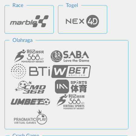
Race
Togel
Olahraga
Crash Game