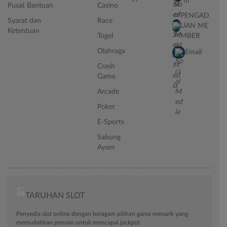
m
Pusat Bantuan
Casino
PENGAD
Syarat dan
Race
UAN ME
Ketentuan
Togel
MBER
Olahraga
Email
Crash
Game
Arcade
Poker
E-Sports
Sabung
Ayam
TARUHAN SLOT
Penyedia slot online dengan beragam pilihan game menarik yang
memudahkan pemain untuk mencapai jackpot