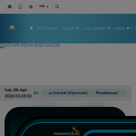
HOT GAMES
SLOTS
LIVE CASINO
RACE
Sab, 08-Agt-
ami melewati babyslot.vip ( live chat 24 jam kami )
Pemeliharaan Terjadwal: PP Vi
2026 03.35.02