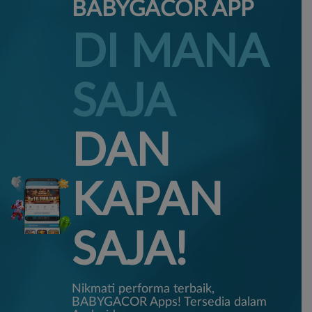
BABYGACOR APP
DI MANA
SAJA
DAN
KAPAN
SAJA!
Nikmati performa terbaik,
BABYGACOR Apps! Tersedia dalam