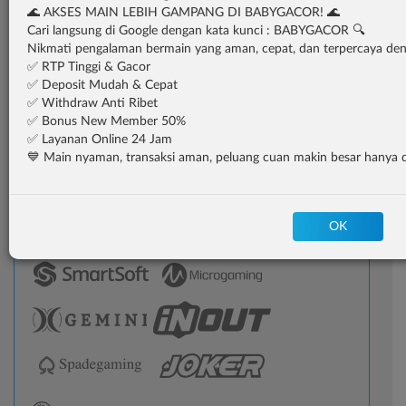
🌊 AKSES MAIN LEBIH GAMPANG DI BABYGACOR! 🌊
Cari langsung di Google dengan kata kunci : BABYGACOR 🔍
Nikmati pengalaman bermain yang aman, cepat, dan terpercaya deng
✅ RTP Tinggi & Gacor
✅ Deposit Mudah & Cepat
✅ Withdraw Anti Ribet
✅ Bonus New Member 50%
✅ Layanan Online 24 Jam
💙 Main nyaman, transaksi aman, peluang cuan makin besar hany
Crash Game
OK