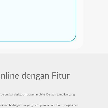
nline dengan Fitur
lui perangkat desktop maupun mobile. Dengan tampilan yang
adirkan berbagai fitur yang bertujuan memberikan pengalaman