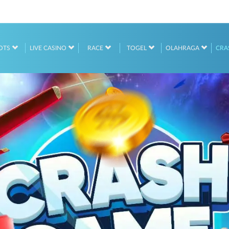
OTS
LIVE CASINO
RACE
TOGEL
OLAHRAGA
CRA