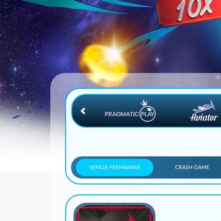
SEMUA PERMAINAN
CRASH GAME