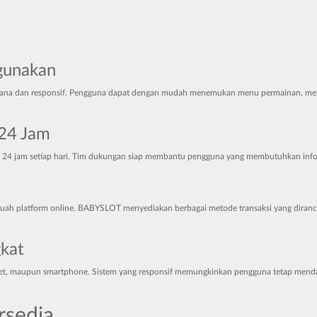
igunakan
na dan responsif. Pengguna dapat dengan mudah menemukan menu permainan, melaku
 24 Jam
4 jam setiap hari. Tim dukungan siap membantu pengguna yang membutuhkan informas
buah platform online. BABYSLOT menyediakan berbagai metode transaksi yang diranc
gkat
blet, maupun smartphone. Sistem yang responsif memungkinkan pengguna tetap men
rsedia