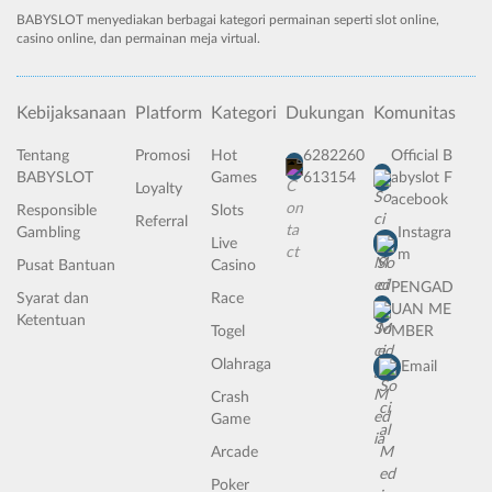
BABYSLOT menyediakan berbagai kategori permainan seperti slot online,
casino online, dan permainan meja virtual.
Kebijaksanaan
Platform
Kategori
Dukungan
Komunitas
Tentang
Promosi
Hot
6282260
Official B
BABYSLOT
Games
613154
abyslot F
Loyalty
acebook
Responsible
Slots
Referral
Gambling
Instagra
Live
m
Pusat Bantuan
Casino
PENGAD
Syarat dan
Race
UAN ME
Ketentuan
Togel
MBER
Olahraga
Email
Crash
Game
Arcade
Poker