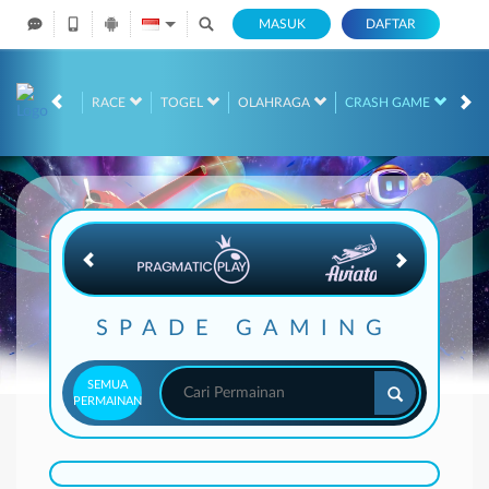
MASUK
DAFTAR
VE CASINO
RACE
TOGEL
OLAHRAGA
CRASH GAME
AR
SPADE GAMING
SEMUA
PERMAINAN