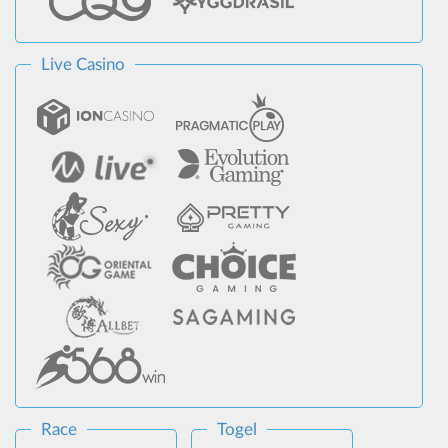
Live Casino
Race
Togel