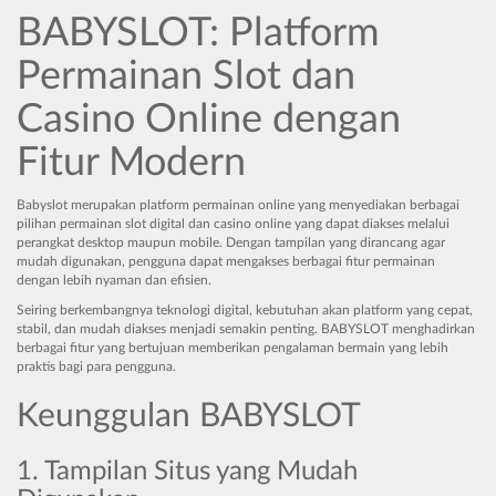
BABYSLOT: Platform
Permainan Slot dan
Casino Online dengan
Fitur Modern
Babyslot merupakan platform permainan online yang menyediakan berbagai
pilihan permainan slot digital dan casino online yang dapat diakses melalui
perangkat desktop maupun mobile. Dengan tampilan yang dirancang agar
mudah digunakan, pengguna dapat mengakses berbagai fitur permainan
dengan lebih nyaman dan efisien.
Seiring berkembangnya teknologi digital, kebutuhan akan platform yang cepat,
stabil, dan mudah diakses menjadi semakin penting. BABYSLOT menghadirkan
berbagai fitur yang bertujuan memberikan pengalaman bermain yang lebih
praktis bagi para pengguna.
Keunggulan BABYSLOT
1. Tampilan Situs yang Mudah