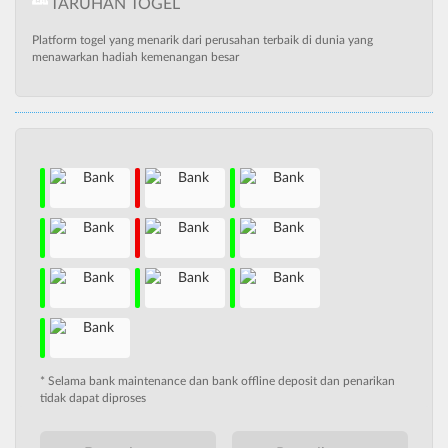
TARUHAN TOGEL
Platform togel yang menarik dari perusahan terbaik di dunia yang
menawarkan hadiah kemenangan besar
* Selama bank maintenance dan bank offline deposit dan penarikan
tidak dapat diproses