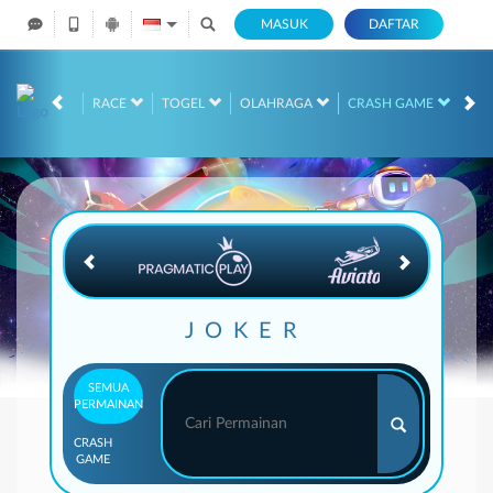
MASUK
DAFTAR
VE CASINO
RACE
TOGEL
OLAHRAGA
CRASH GAME
AR
JOKER
SEMUA
PERMAINAN
CRASH
GAME