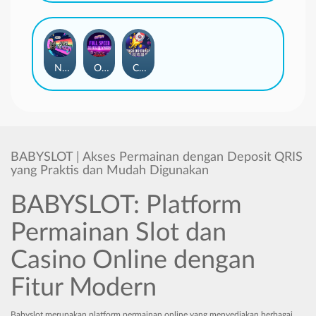
Nyan Cat
Out Run
Cash Or Crash
BABYSLOT | Akses Permainan dengan Deposit QRIS
yang Praktis dan Mudah Digunakan
BABYSLOT: Platform
Permainan Slot dan
Casino Online dengan
Fitur Modern
Babyslot merupakan platform permainan online yang menyediakan berbagai