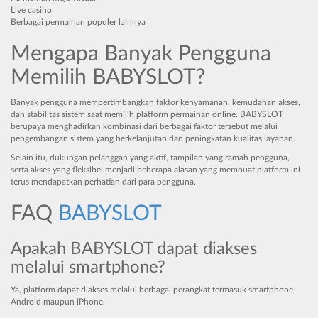
Live casino
Berbagai permainan populer lainnya
Mengapa Banyak Pengguna
Memilih BABYSLOT?
Banyak pengguna mempertimbangkan faktor kenyamanan, kemudahan akses,
dan stabilitas sistem saat memilih platform permainan online. BABYSLOT
berupaya menghadirkan kombinasi dari berbagai faktor tersebut melalui
pengembangan sistem yang berkelanjutan dan peningkatan kualitas layanan.
Selain itu, dukungan pelanggan yang aktif, tampilan yang ramah pengguna,
serta akses yang fleksibel menjadi beberapa alasan yang membuat platform ini
terus mendapatkan perhatian dari para pengguna.
FAQ
BABYSLOT
Apakah BABYSLOT dapat diakses
melalui smartphone?
Ya, platform dapat diakses melalui berbagai perangkat termasuk smartphone
Android maupun iPhone.