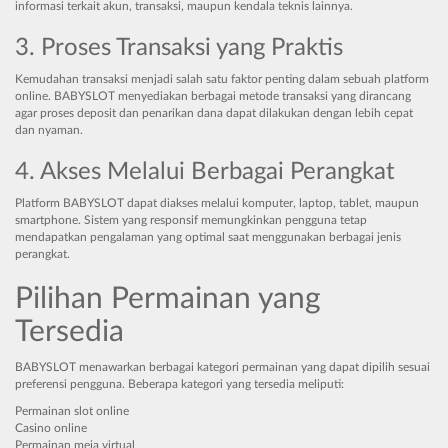
informasi terkait akun, transaksi, maupun kendala teknis lainnya.
3. Proses Transaksi yang Praktis
Kemudahan transaksi menjadi salah satu faktor penting dalam sebuah platform
online. BABYSLOT menyediakan berbagai metode transaksi yang dirancang
agar proses deposit dan penarikan dana dapat dilakukan dengan lebih cepat
dan nyaman.
4. Akses Melalui Berbagai Perangkat
Platform BABYSLOT dapat diakses melalui komputer, laptop, tablet, maupun
smartphone. Sistem yang responsif memungkinkan pengguna tetap
mendapatkan pengalaman yang optimal saat menggunakan berbagai jenis
perangkat.
Pilihan Permainan yang
Tersedia
BABYSLOT menawarkan berbagai kategori permainan yang dapat dipilih sesuai
preferensi pengguna. Beberapa kategori yang tersedia meliputi:
Permainan slot online
Casino online
Permainan meja virtual