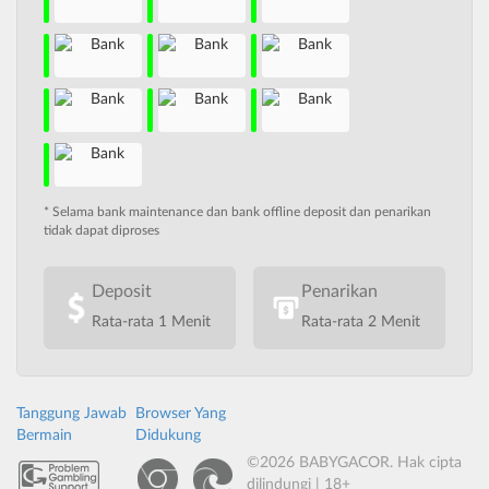
* Selama bank maintenance dan bank offline deposit dan penarikan
tidak dapat diproses
Deposit
Penarikan
Rata-rata 1 Menit
Rata-rata 2 Menit
Tanggung Jawab
Browser Yang
Bermain
Didukung
©2026 BABYGACOR. Hak cipta
dilindungi | 18+