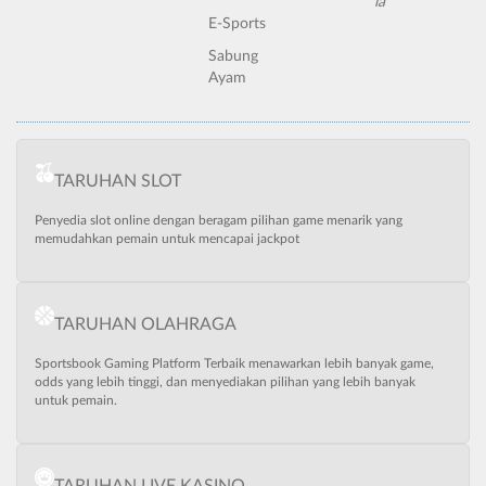
E-Sports
Sabung
Ayam
TARUHAN SLOT
Penyedia slot online dengan beragam pilihan game menarik yang
memudahkan pemain untuk mencapai jackpot
TARUHAN OLAHRAGA
Sportsbook Gaming Platform Terbaik menawarkan lebih banyak game,
odds yang lebih tinggi, dan menyediakan pilihan yang lebih banyak
untuk pemain.
TARUHAN LIVE KASINO