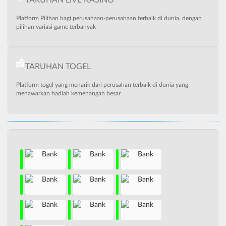
Platform Pilihan bagi perusahaan-perusahaan terbaik di dunia, dengan
pilihan variasi game terbanyak
TARUHAN TOGEL
Platform togel yang menarik dari perusahan terbaik di dunia yang
menawarkan hadiah kemenangan besar