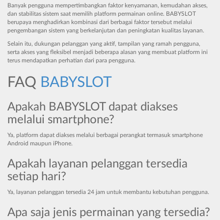
Banyak pengguna mempertimbangkan faktor kenyamanan, kemudahan akses,
dan stabilitas sistem saat memilih platform permainan online. BABYSLOT
berupaya menghadirkan kombinasi dari berbagai faktor tersebut melalui
pengembangan sistem yang berkelanjutan dan peningkatan kualitas layanan.
Selain itu, dukungan pelanggan yang aktif, tampilan yang ramah pengguna,
serta akses yang fleksibel menjadi beberapa alasan yang membuat platform ini
terus mendapatkan perhatian dari para pengguna.
FAQ
BABYSLOT
Apakah BABYSLOT dapat diakses
melalui smartphone?
Ya, platform dapat diakses melalui berbagai perangkat termasuk smartphone
Android maupun iPhone.
Apakah layanan pelanggan tersedia
setiap hari?
Ya, layanan pelanggan tersedia 24 jam untuk membantu kebutuhan pengguna.
Apa saja jenis permainan yang tersedia?