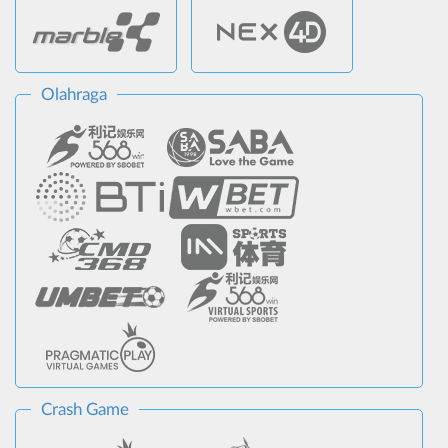
Olahraga
Crash Game