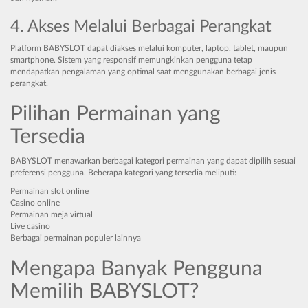
4. Akses Melalui Berbagai Perangkat
Platform BABYSLOT dapat diakses melalui komputer, laptop, tablet, maupun
smartphone. Sistem yang responsif memungkinkan pengguna tetap
mendapatkan pengalaman yang optimal saat menggunakan berbagai jenis
perangkat.
Pilihan Permainan yang
Tersedia
BABYSLOT menawarkan berbagai kategori permainan yang dapat dipilih sesuai
preferensi pengguna. Beberapa kategori yang tersedia meliputi:
Permainan slot online
Casino online
Permainan meja virtual
Live casino
Berbagai permainan populer lainnya
Mengapa Banyak Pengguna
Memilih BABYSLOT?