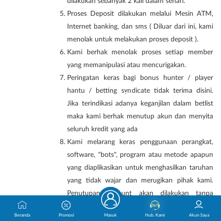
dilakukan sebanyak 2 kali dalam sehari.
Proses Deposit dilakukan melalui Mesin ATM,
Internet banking, dan sms ( Diluar dari ini, kami
menolak untuk melakukan proses deposit ).
Kami berhak menolak proses setiap member
yang memanipulasi atau mencurigakan.
Peringatan keras bagi bonus hunter / player
hantu / betting syndicate tidak terima disini.
Jika terindikasi adanya keganjilan dalam betlist
maka kami berhak menutup akun dan menyita
seluruh kredit yang ada
Kami melarang keras penggunaan perangkat,
software, "bots", program atau metode apapun
yang diaplikasikan untuk menghasilkan taruhan
yang tidak wajar dan merugikan pihak kami.
Penutupan account akan dilakukan tanpa
adanya pemberitahuan terlebih dahulu dan
Beranda
Promosi
Masuk
Hub. Kami
Akun Saya
semua kemenangan dari taruhan yang dilakukan