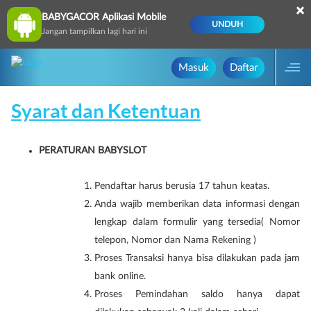
×
BABYGACOR Aplikasi Mobile
UNDUH
Jangan tampilkan lagi hari ini
Masuk
Daftar
Syarat dan Ketentuan
PERATURAN BABYSLOT
Pendaftar harus berusia 17 tahun keatas.
Anda wajib memberikan data informasi dengan
lengkap dalam formulir yang tersedia( Nomor
telepon, Nomor dan Nama Rekening )
Proses Transaksi hanya bisa dilakukan pada jam
bank online.
Proses Pemindahan saldo hanya dapat