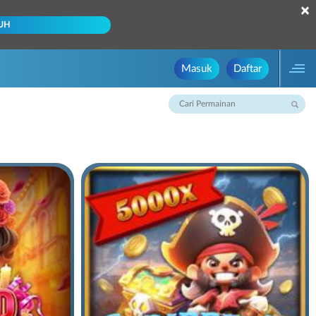
×
UH
Masuk
Daftar