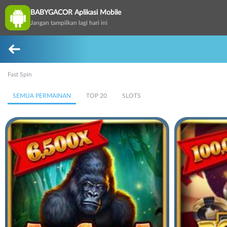
BABYGACOR Aplikasi Mobile
Jangan tampilkan lagi hari ini
Fast Spin
SEMUA PERMAINAN
TOP 20
SLOTS