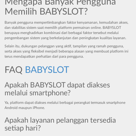
Mengapa Banyak Pengguna
Memilih BABYSLOT?
Banyak pengguna mempertimbangkan faktor kenyamanan, kemudahan akses,
dan stabilitas sistem saat memilih platform permainan online. BABYSLOT
berupaya menghadirkan kombinasi dari berbagai faktor tersebut melalui
pengembangan sistem yang berkelanjutan dan peningkatan kualitas layanan.
Selain itu, dukungan pelanggan yang aktif, tampilan yang ramah pengguna,
serta akses yang fleksibel menjadi beberapa alasan yang membuat platform ini
terus mendapatkan perhatian dari para pengguna.
FAQ
BABYSLOT
Apakah BABYSLOT dapat diakses
melalui smartphone?
Ya, platform dapat diakses melalui berbagai perangkat termasuk smartphone
Android maupun iPhone.
Apakah layanan pelanggan tersedia
setiap hari?