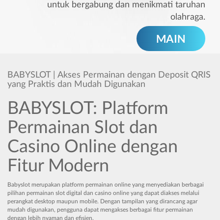
untuk bergabung dan menikmati taruhan
olahraga.
MAIN
BABYSLOT | Akses Permainan dengan Deposit QRIS
yang Praktis dan Mudah Digunakan
BABYSLOT: Platform
Permainan Slot dan
Casino Online dengan
Fitur Modern
Babyslot merupakan platform permainan online yang menyediakan berbagai
pilihan permainan slot digital dan casino online yang dapat diakses melalui
perangkat desktop maupun mobile. Dengan tampilan yang dirancang agar
mudah digunakan, pengguna dapat mengakses berbagai fitur permainan
dengan lebih nyaman dan efisien.