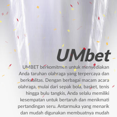
UMbet
UMBET berkomitmen untuk menyediakan
Anda taruhan olahraga yang terpercaya dan
berkualitas. Dengan berbagai macam acara
olahraga, mulai dari sepak bola, basket, tenis
hingga bulu tangkis, Anda selalu memiliki
kesempatan untuk bertaruh dan menikmati
pertandingan seru. Antarmuka yang menarik
dan mudah digunakan membuatnya mudah