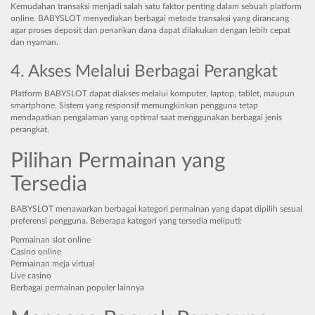
Kemudahan transaksi menjadi salah satu faktor penting dalam sebuah platform
online. BABYSLOT menyediakan berbagai metode transaksi yang dirancang
agar proses deposit dan penarikan dana dapat dilakukan dengan lebih cepat
dan nyaman.
4. Akses Melalui Berbagai Perangkat
Platform BABYSLOT dapat diakses melalui komputer, laptop, tablet, maupun
smartphone. Sistem yang responsif memungkinkan pengguna tetap
mendapatkan pengalaman yang optimal saat menggunakan berbagai jenis
perangkat.
Pilihan Permainan yang
Tersedia
BABYSLOT menawarkan berbagai kategori permainan yang dapat dipilih sesuai
preferensi pengguna. Beberapa kategori yang tersedia meliputi:
Permainan slot online
Casino online
Permainan meja virtual
Live casino
Berbagai permainan populer lainnya