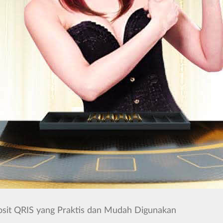
it QRIS yang Praktis dan Mudah Digunakan