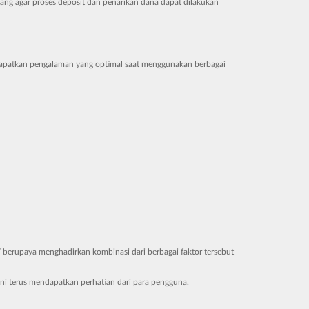
ang agar proses deposit dan penarikan dana dapat dilakukan
dapatkan pengalaman yang optimal saat menggunakan berbagai
berupaya menghadirkan kombinasi dari berbagai faktor tersebut
ini terus mendapatkan perhatian dari para pengguna.