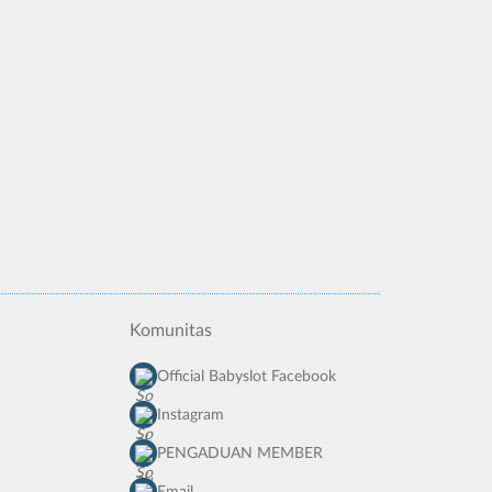
Komunitas
Official Babyslot Facebook
Instagram
PENGADUAN MEMBER
Email