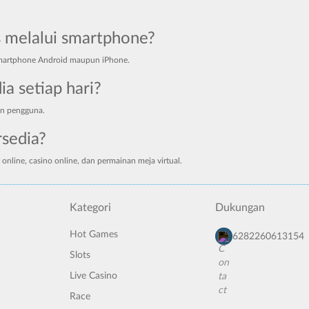
 melalui smartphone?
 smartphone Android maupun iPhone.
a setiap hari?
an pengguna.
rsedia?
nline, casino online, dan permainan meja virtual.
Kategori
Dukungan
Hot Games
6282260613154
Slots
Live Casino
Race