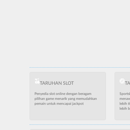
TARUHAN SLOT
T
Penyedia slot online dengan beragam
Sports
pilihan game menarik yang memudahkan
menawa
pemain untuk mencapai jackpot
lebih 
lebih 