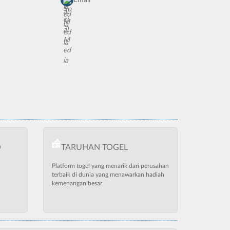
O
TARUHAN TOGEL
Platform togel yang menarik dari perusahan
terbaik di dunia yang menawarkan hadiah
kemenangan besar