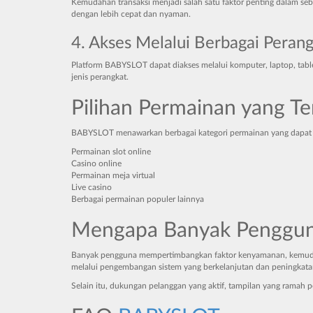
Kemudahan transaksi menjadi salah satu faktor penting dalam se
dengan lebih cepat dan nyaman.
4. Akses Melalui Berbagai Peran
Platform BABYSLOT dapat diakses melalui komputer, laptop, ta
jenis perangkat.
Pilihan Permainan yang Te
BABYSLOT menawarkan berbagai kategori permainan yang dapat dip
Permainan slot online
Casino online
Permainan meja virtual
Live casino
Berbagai permainan populer lainnya
Mengapa Banyak Penggu
Banyak pengguna mempertimbangkan faktor kenyamanan, kemudahan
melalui pengembangan sistem yang berkelanjutan dan peningkatan
Selain itu, dukungan pelanggan yang aktif, tampilan yang ramah 