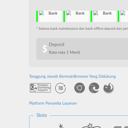
* Selama bank maintenance dan bank offline deposit dan pen
Deposit
Rata-rata 1 Menit
Tanggung Jawab Bermain
Browser Yang Didukung
Platform Penyedia Layanan
Slots